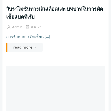
วิบราไมซินทางเส้นเลือดและบทบาทในการติด
เชื้อแบคทีเรีย
-
Admin
ม.ค. 25
การรักษาการติดเชื้อแ […]
read more