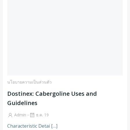
นโยบายความเป็นส่วนตัว
Dostinex: Cabergoline Uses and
Guidelines
-
Admin
ธ.ค. 19
Characteristic Detai […]