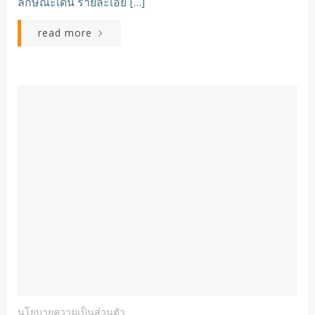
ลักษณะเด่น รายละเอีย […]
read more
นโยบายความเป็นส่วนตัว