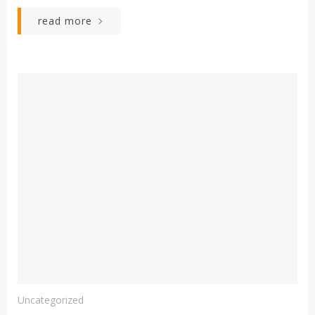
read more
Uncategorized