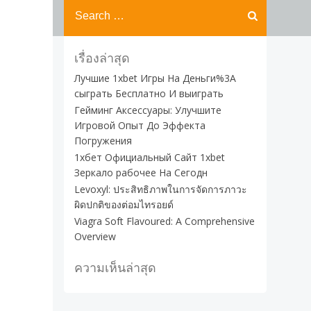
Search
for:
เรื่องล่าสุด
Лучшие 1xbet Игры На Деньги%3A
сыграть Бесплатно И выиграть
Гейминг Аксессуары: Улучшите
Игровой Опыт До Эффекта
Погружения
1хбет Официальный Сайт 1xbet
Зеркало рабочее На Сегодн
Levoxyl: ประสิทธิภาพในการจัดการภาวะ
ผิดปกติของต่อมไทรอยด์
Viagra Soft Flavoured: A Comprehensive
Overview
ความเห็นล่าสุด