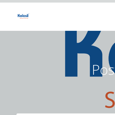
Skip
to
content
Pos