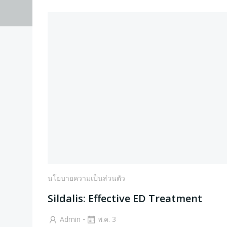
นโยบายความเป็นส่วนตัว
Sildalis: Effective ED Treatment
-
Admin
พ.ค. 3