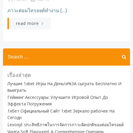
ภาวะต่อมไทรอยด์ทำงาน […]
read more
Search
for:
เรื่องล่าสุด
Лучшие 1xbet Игры На Деньги%3A сыграть Бесплатно И
выиграть
Гейминг Аксессуары: Улучшите Игровой Опыт До
Эффекта Погружения
1хбет Официальный Сайт 1xbet Зеркало рабочее На
Сегодн
Levoxyl: ประสิทธิภาพในการจัดการภาวะผิดปกติของต่อมไทรอยด์
Viagra Soft Flavoured: A Comprehensive Overview