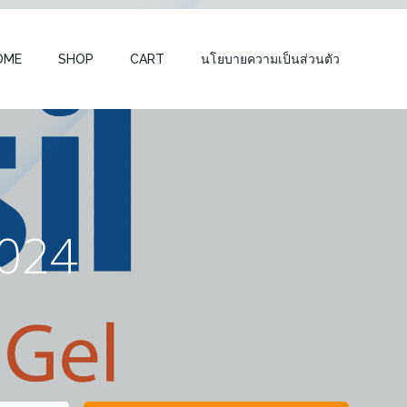
OME
SHOP
CART
นโยบายความเป็นส่วนตัว
2024