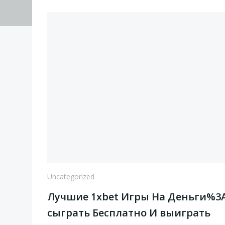
Uncategorized
Лучшие 1xbet Игры На Деньги%3
сыграть Бесплатно И выиграть